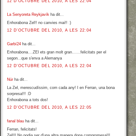
12 D’OCTUBRE DEL 2010, A LES 22:04
La Senyoreta Reykjavík
ha dit...
Enhorabona Zel!! no canvies mai!! :)
12 D’OCTUBRE DEL 2010, A LES 22:04
Garbí24
ha dit...
Enhorabona....ZEl ets gran molt gran.......felicitats per el
segon...que s'enva a Alemanya
12 D’OCTUBRE DEL 2010, A LES 22:04
Núr
ha dit...
La Zel, merescudíssim, com cada any! I en Ferran, una bona
sorpresa!!! :D
Enhorabona a tots dos!
12 D’OCTUBRE DEL 2010, A LES 22:05
fanal blau
ha dit...
Ferran, felicitats!
Zel!!! No podia ser d'una altra manera dona compromesa!!!