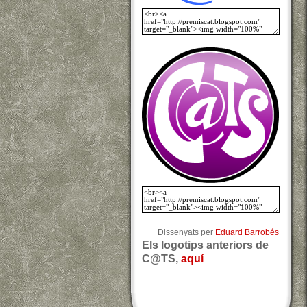
Dissenyats per
Eduard Barrobés
Els logotips anteriors de
C@TS,
aquí