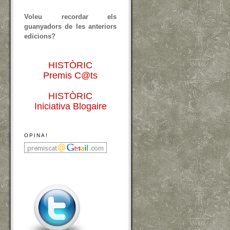
Voleu recordar els
guanyadors de les anteriors
edicions?
HISTÒRIC
Premis C@ts
HISTÒRIC
Iniciativa Blogaire
OPINA!