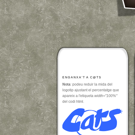
ENGANXA'T A C@TS
Nota
: podeu reduir la mida del
logotip ajustant el percentatge que
apareix a l'etiqueta
width="100%"
del codi html.