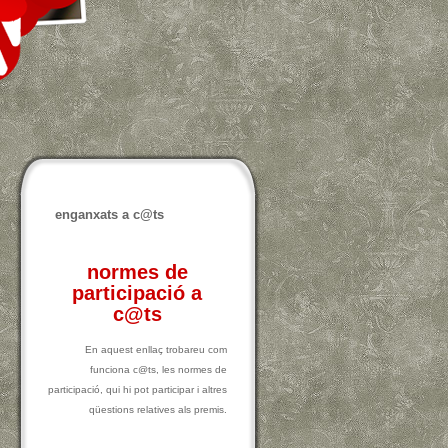
enganxats a c@ts
normes de
participació a
c@ts
En aquest enllaç trobareu com
funciona c@ts, les normes de
participació, qui hi pot participar i altres
qüestions relatives als premis.