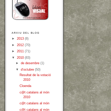
ARXIU DEL BLOG
►
2013
(8)
►
2012
(70)
►
2011
(71)
▼
2010
(83)
►
de desembre
(1)
▼
d’octubre
(50)
Resultat de la votació
2010
Cloenda
c@t catalans al món
2010
c@t catalans al món
c@t catalans al món