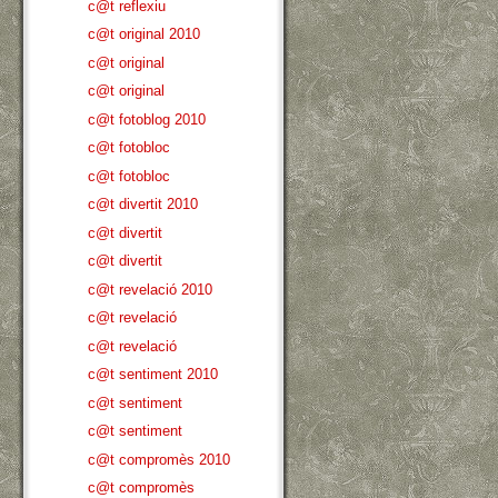
c@t reflexiu
c@t original 2010
c@t original
c@t original
c@t fotoblog 2010
c@t fotobloc
c@t fotobloc
c@t divertit 2010
c@t divertit
c@t divertit
c@t revelació 2010
c@t revelació
c@t revelació
c@t sentiment 2010
c@t sentiment
c@t sentiment
c@t compromès 2010
c@t compromès