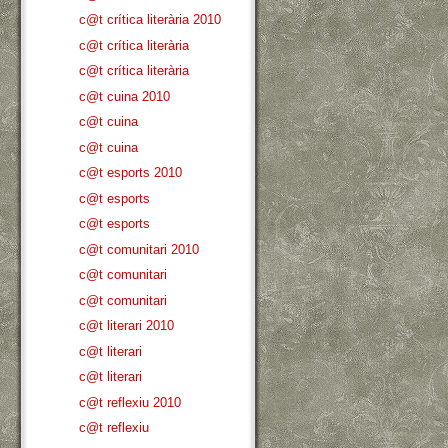
c@t crítica literària 2010
c@t crítica literària
c@t crítica literària
c@t cuina 2010
c@t cuina
c@t cuina
c@t esports 2010
c@t esports
c@t esports
c@t comunitari 2010
c@t comunitari
c@t comunitari
c@t literari 2010
c@t literari
c@t literari
c@t reflexiu 2010
c@t reflexiu