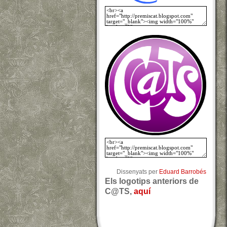
Dissenyats per
Eduard Barrobés
Els logotips anteriors de
C@TS,
aquí