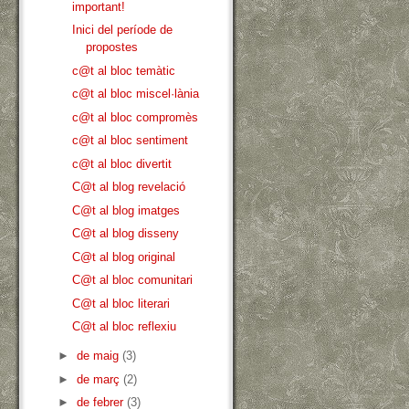
important!
Inici del període de
propostes
c@t al bloc temàtic
c@t al bloc miscel·lània
c@t al bloc compromès
c@t al bloc sentiment
c@t al bloc divertit
C@t al blog revelació
C@t al blog imatges
C@t al blog disseny
C@t al blog original
C@t al bloc comunitari
C@t al bloc literari
C@t al bloc reflexiu
►
de maig
(3)
►
de març
(2)
►
de febrer
(3)