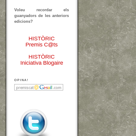
Voleu recordar els
guanyadors de les anteriors
edicions?
HISTÒRIC
Premis C@ts
HISTÒRIC
Iniciativa Blogaire
OPINA!