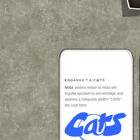
ENGANXA'T A C@TS
Nota
: podeu reduir la mida del
logotip ajustant el percentatge que
apareix a l'etiqueta
width="100%"
del codi html.