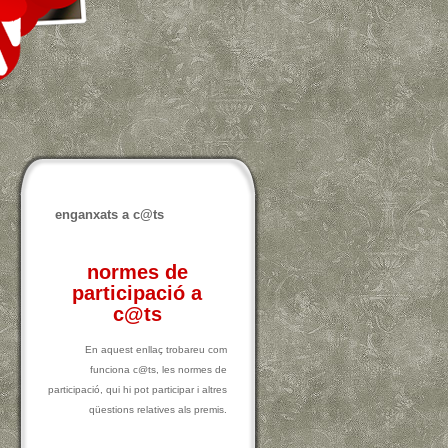
enganxats a c@ts
normes de
participació a
c@ts
En aquest enllaç trobareu com
funciona c@ts, les normes de
participació, qui hi pot participar i altres
qüestions relatives als premis.