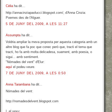
Cèlia
ha dit...
http://annacinziapaolucci.blogspot.com/, d'Anna Cinzia:
Poemes des de l'Alguer.
5 DE JUNY DEL 2009, A LES 11:27
Assumpta
ha dit...
Voldria ampliar la meva proposta per aquesta categoria amb un
altre blog que fa poc que conec però que, tracti el tema que
tracti, ho fa amb molta delicadesa, suament, amb poesia, o
sigui... amb sentiment.
"Nómades del vent" d'Elur:
aquí
el podeu veure.
7 DE JUNY DEL 2009, A LES 0:50
Anna Tarambana
ha dit...
Nómades del vent:
http://nomadesdelvent.blogspot.com
I, el xexu: