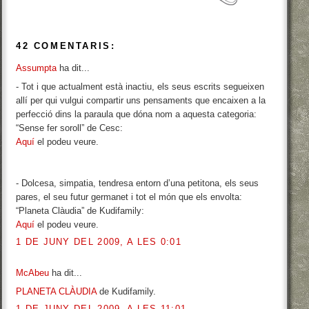
42 COMENTARIS:
Assumpta
ha dit...
- Tot i que actualment està inactiu, els seus escrits segueixen
allí per qui vulgui compartir uns pensaments que encaixen a la
perfecció dins la paraula que dóna nom a aquesta categoria:
“Sense fer soroll” de Cesc:
Aquí
el podeu veure.
- Dolcesa, simpatia, tendresa entorn d’una petitona, els seus
pares, el seu futur germanet i tot el món que els envolta:
“Planeta Clàudia” de Kudifamily:
Aquí
el podeu veure.
1 DE JUNY DEL 2009, A LES 0:01
McAbeu
ha dit...
PLANETA CLÀUDIA
de Kudifamily.
1 DE JUNY DEL 2009, A LES 11:01