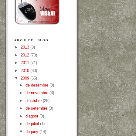
ARXIU DEL BLOG
►
2013
(8)
►
2012
(70)
►
2011
(71)
►
2010
(83)
▼
2009
(65)
►
de desembre
(3)
►
de novembre
(3)
►
d’octubre
(28)
►
de setembre
(3)
►
d’agost
(3)
►
de juliol
(1)
▼
de juny
(14)