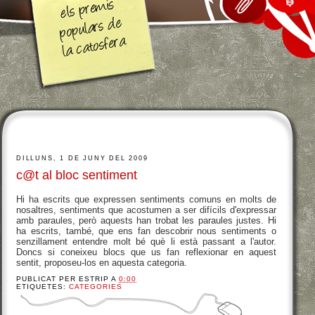
DILLUNS, 1 DE JUNY DEL 2009
c@t al bloc sentiment
Hi ha escrits que expressen sentiments comuns en molts de
nosaltres, sentiments que acostumen a ser difícils d'expressar
amb paraules, però aquests han trobat les paraules justes. Hi
ha escrits, també, que ens fan descobrir nous sentiments o
senzillament entendre molt bé què li està passant a l'autor.
Doncs si coneixeu blocs que us fan reflexionar en aquest
sentit, proposeu-los en aquesta categoria.
PUBLICAT PER
ESTRIP
A
0:00
ETIQUETES:
CATEGORIES